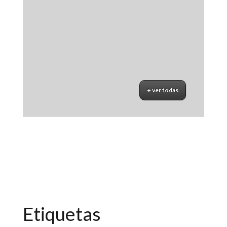
+ ver todas
Recetario 2
$
7500
Etiquetas