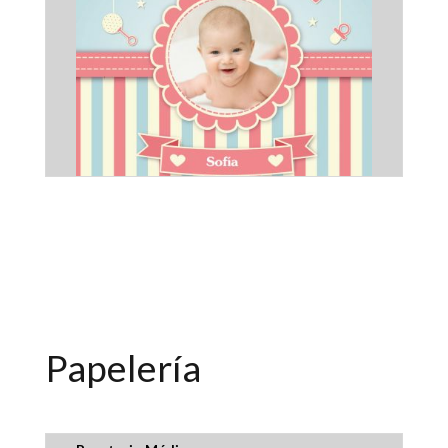
Álbum Bebé Niña
$
15000
Papelería