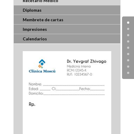
Recetario Médico
Diplomas
Membrete de cartas
Impresiones
Calendarios
Álbum Bebé Niño
$
15000
+ ver todas