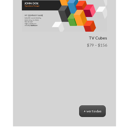
TV Cubes
$
79
–
$
156
+ ver todas