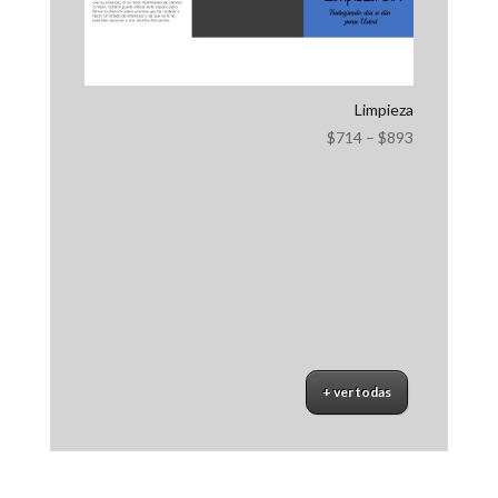
Limpieza
$
714
–
$
893
+ ver todas