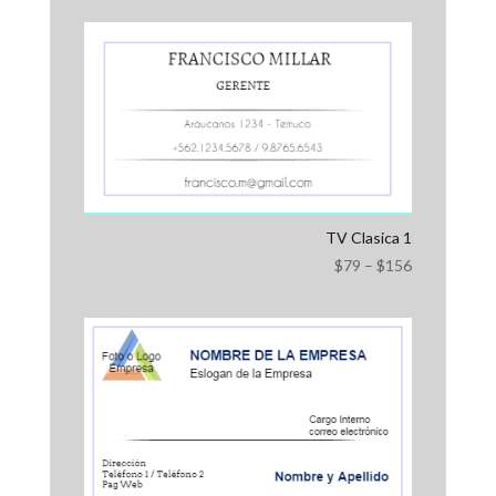
TV Clasica 1
$
79
–
$
156