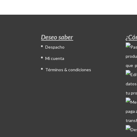
Deseo saber
¿Có
Despacho
produ
Mi cuenta
que p
Términos & condiciones
datos
tu pr
paga 
trans