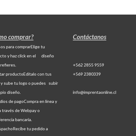
mo comprar?
Contáctanos
Elige tu
cto y haz click en el diseño
refieres.
+562 2855 9559
Edítalo con tus
+569 2380339
 y sube tu logo o puedes subir
opio diseño.
info@imprentaonline.cl
Compra en línea y
a través de Webpay o
ferencia bancaria.
Recibe tu pedido a