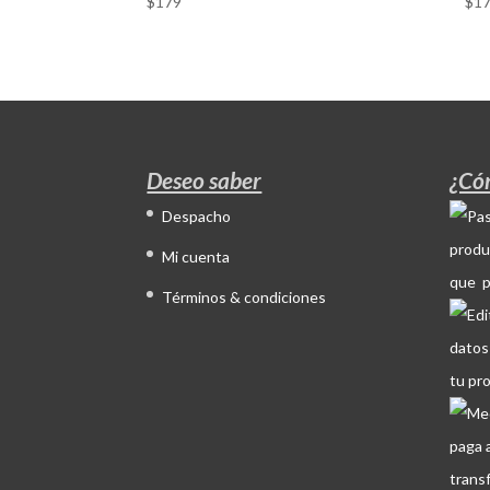
$
179
$
1
Deseo saber
¿Có
Despacho
produ
Mi cuenta
que p
Términos & condiciones
datos
tu pr
paga 
trans