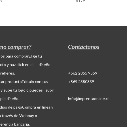
79
$
179
mo comprar?
Contáctanos
Elige tu
cto y haz click en el diseño
refieres.
+562 2855 9559
Edítalo con tus
+569 2380339
 y sube tu logo o puedes subir
opio diseño.
info@imprentaonline.cl
Compra en línea y
a través de Webpay o
ferencia bancaria.