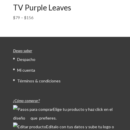
TV Purple Leaves
$
79
–
$
156
Deseo saber
Despacho
Mi cuenta
Términos & condiciones
¿Cómo comprar?
Elige tu producto y haz click en el
diseño que prefieres.
Edítalo con tus datos y sube tu logo o