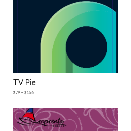
TV Pie
$
79
–
$
156