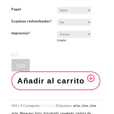
Papel
Esquinas redondeadas?
Impresión?
Limpiar
$
79
Añadir al carrito
SKU:
9
Categoría:
De Visita
Etiquetas:
arte
,
cine
,
cine
arte
,
filmacion
,
foto
,
fotografo
,
revelado
,
tarjeta de