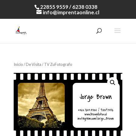
22855 9559 / 6238 0338
info@imprentaonline.cl
Inicio
/
De Visita
/ TV ZuFotografo