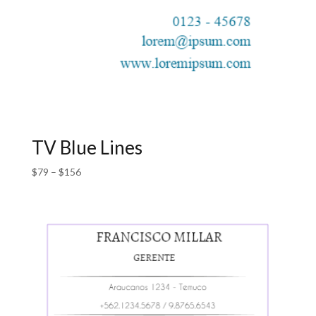
TV Blue Lines
$
79
–
$
156