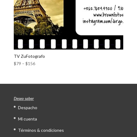
TV ZuFotografo
$
79
–
$
156
Deseo saber
Despacho
Mi cuenta
Términos & condiciones