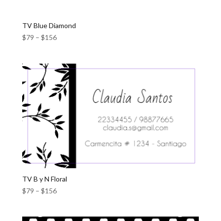
TV Blue Diamond
$
79
–
$
156
TV B y N Floral
$
79
–
$
156