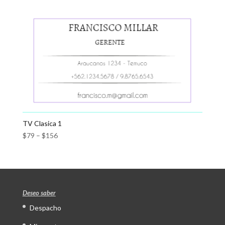
TV Clasica 1
$
79
–
$
156
Deseo saber
Despacho