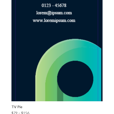
TV Pie
$
79
–
$
156