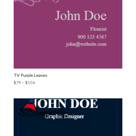
TV Purple Leaves
$
79
–
$
156