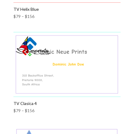
TV Helix Blue
$
79
–
$
156
TV Clasica 4
$
79
–
$
156