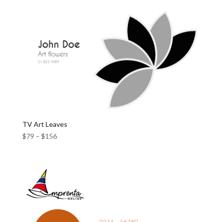
TV Art Leaves
$
79
–
$
156