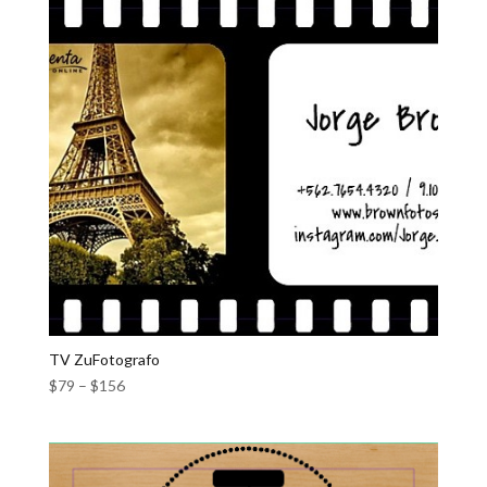
TV ZuFotografo
$
79
–
$
156