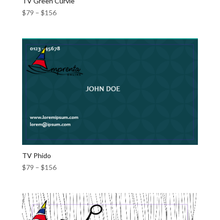
TV Green Curvie
$
79
–
$
156
TV Phido
$
79
–
$
156