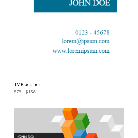
TV Blue Lines
$
79
–
$
156