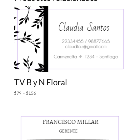
TV B y N Floral
$
79
–
$
156