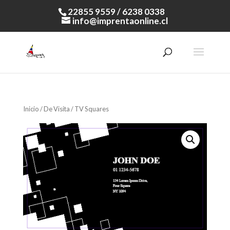
22855 9559 / 6238 0338
info@imprentaonline.cl
Inicio
/
De Visita
/ TV Squares