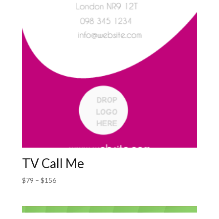
TV Call Me
$
79
–
$
156