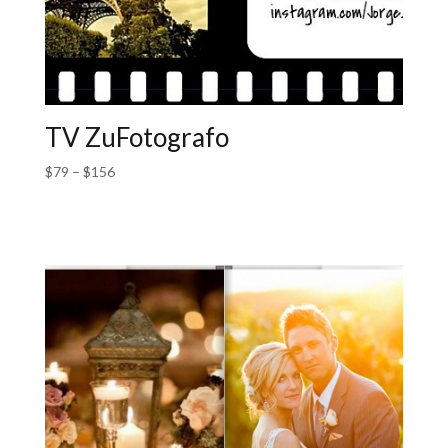
TV ZuFotografo
$
79
–
$
156