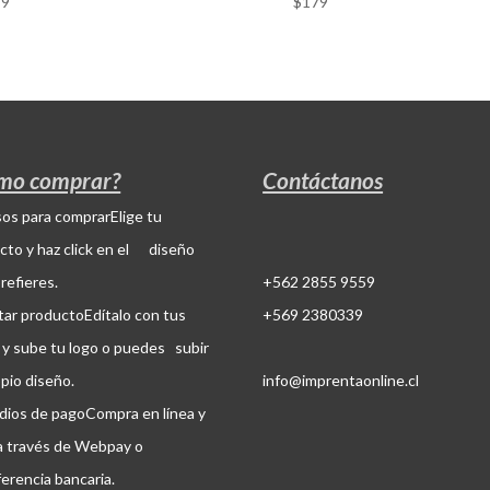
79
$
179
mo comprar?
Contáctanos
Elige tu
cto y haz click en el diseño
refieres.
+562 2855 9559
Edítalo con tus
+569 2380339
 y sube tu logo o puedes subir
opio diseño.
info@imprentaonline.cl
Compra en línea y
a través de Webpay o
ferencia bancaria.