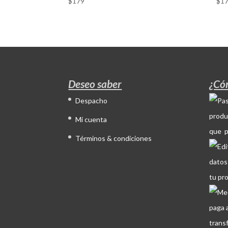
$
179
$
1
Deseo saber
¿Có
Despacho
produ
Mi cuenta
que p
Términos & condiciones
datos
tu pr
paga 
trans