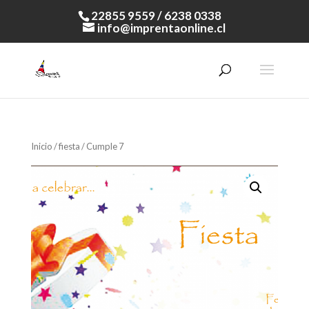
22855 9559 / 6238 0338
info@imprentaonline.cl
Inicio
/
fiesta
/ Cumple 7