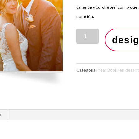
caliente y corchetes, con lo que
duración.
desi
Categoría:
Year Book (en desarro
)