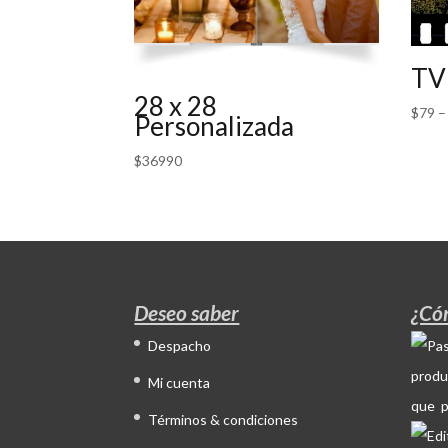
TV
28 x 28
$
79
Personalizada
$
36990
Deseo saber
¿Có
Despacho
produ
Mi cuenta
que p
Términos & condiciones