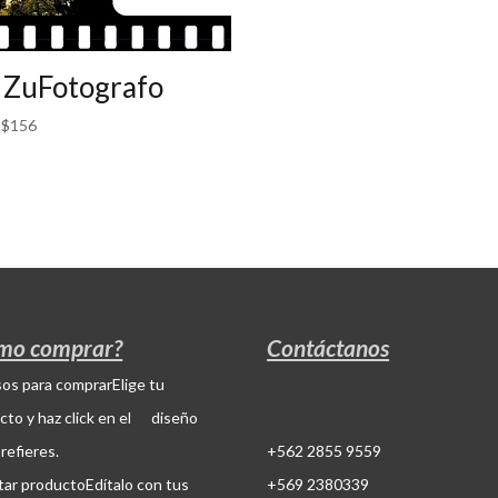
 ZuFotografo
–
$
156
mo comprar?
Contáctanos
Elige tu
cto y haz click en el diseño
refieres.
+562 2855 9559
Edítalo con tus
+569 2380339