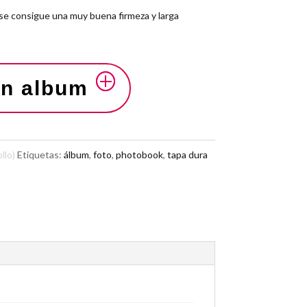
 se consigue una muy buena firmeza y larga
gn album
llo)
Etiquetas:
álbum
,
foto
,
photobook
,
tapa dura