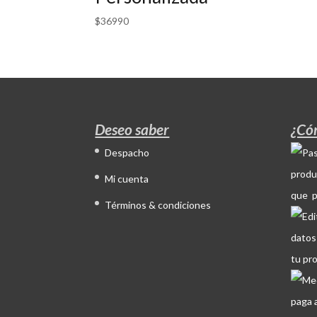
$
36990
Deseo saber
¿Có
Despacho
produ
Mi cuenta
que p
Términos & condiciones
datos
tu pr
paga 