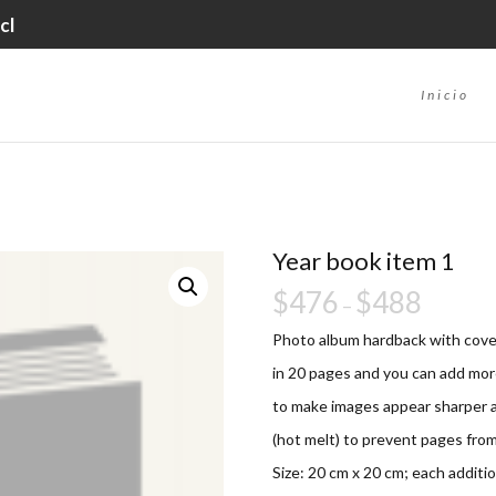
cl
Inicio
Year book item 1
$
476
$
488
–
Photo album hardback with cover 
in 20 pages and you can add mor
to make images appear sharper an
(hot melt) to prevent pages from
Size: 20 cm x 20 cm; each additi