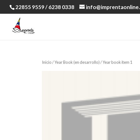
22855 9559 / 6238 0338
info@imprentaonline.
Inicio
/
Year Book (en desarrollo)
/ Year book item 1