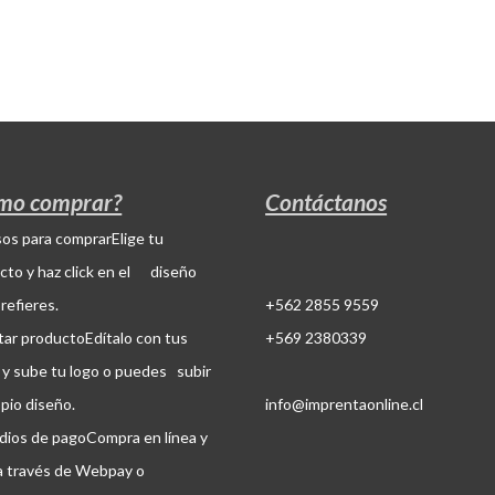
mo comprar?
Contáctanos
Elige tu
cto y haz click en el diseño
refieres.
+562 2855 9559
Edítalo con tus
+569 2380339
 y sube tu logo o puedes subir
opio diseño.
info@imprentaonline.cl
Compra en línea y
a través de Webpay o