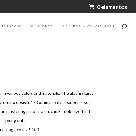
0 elementos
Despacho
Mi cuenta
Términos & condiciones
in various colors and materials. The album starts
e during design. 170 grams coated paper is used
d plastering is not trasluzcan.El rubberized hot
 slipping out.
onal page costs $ 400