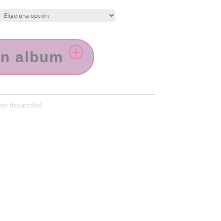
gn album
en desarrollo)