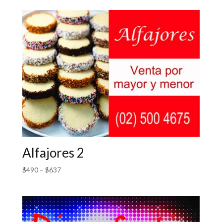
Alfajores 2
$
490
–
$
637