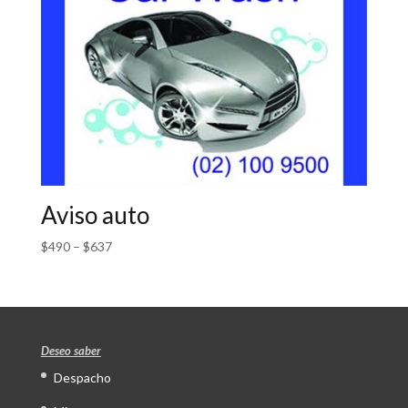
Aviso auto
$
490
–
$
637
Deseo saber
Despacho