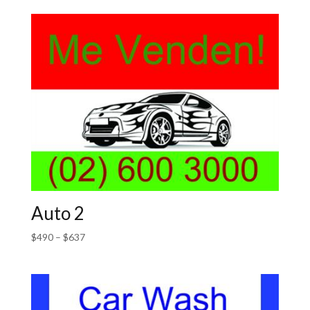
Auto 2
$
490
–
$
637