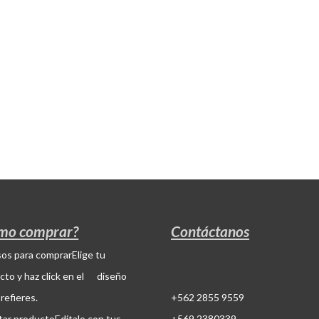
mo comprar?
Contáctanos
Elige tu
cto y haz click en el diseño
refieres.
+562 2855 9559
Edítalo con tus
+569 2380339