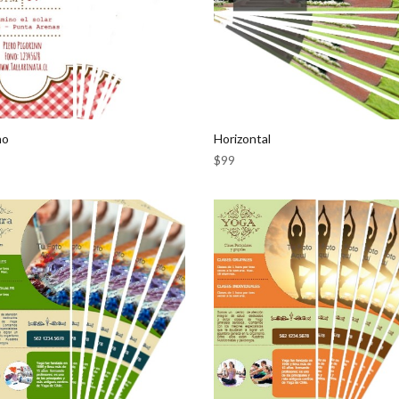
no
Horizontal
$
99