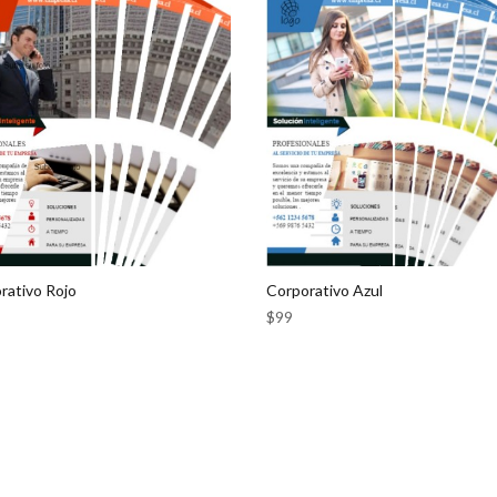
rativo Rojo
Corporativo Azul
$
99