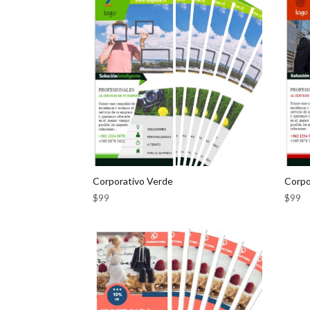
Corporativo Verde
Corpo
$
99
$
99