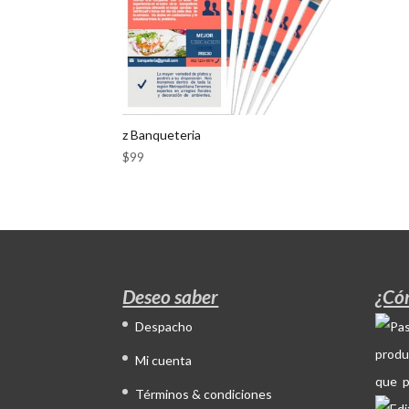
z Banqueteria
$
99
Deseo saber
¿Có
Despacho
produ
Mi cuenta
que p
Términos & condiciones