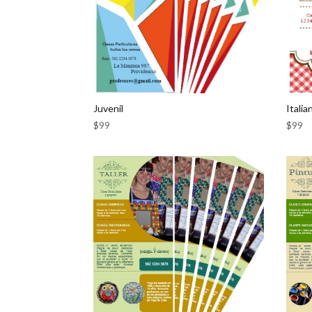
Juvenil
Italia
$
99
$
99