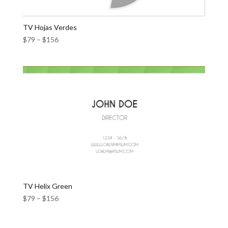
TV Hojas Verdes
$
79
–
$
156
TV Helix Green
$
79
–
$
156