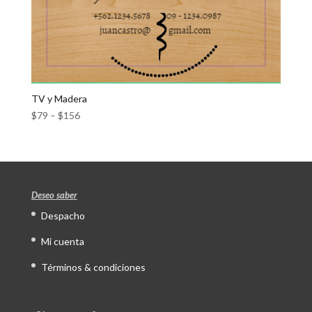
TV y Madera
$
79
–
$
156
Deseo saber
Despacho
Mi cuenta
Términos & condiciones